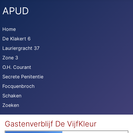
APUD
Home
De Klakert 6
Lauriergracht 37
Zone 3
O.H. Courant
Secrete Penitentie
Focquenbroch
Schaken
Zoeken
Gastenverblijf De VijfKleur