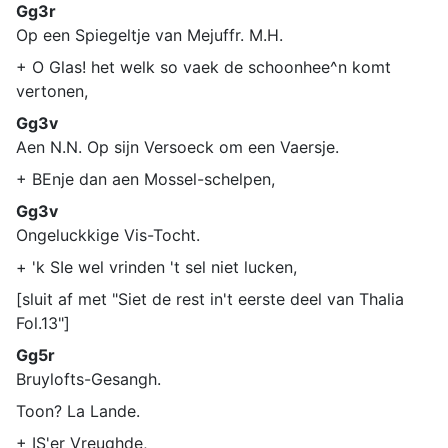
Gg3r
Op een Spiegeltje van Mejuffr. M.H.
+ O Glas! het welk so vaek de schoonhee^n komt
vertonen,
Gg3v
Aen N.N. Op sijn Versoeck om een Vaersje.
+ BEnje dan aen Mossel-schelpen,
Gg3v
Ongeluckkige Vis-Tocht.
+ 'k SIe wel vrinden 't sel niet lucken,
[sluit af met "Siet de rest in't eerste deel van Thalia
Fol.13"]
Gg5r
Bruylofts-Gesangh.
Toon? La Lande.
+ IS'er Vreughde,