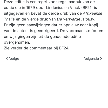
Deze editie is een regel-voor-regel nadruk van de
editie die in 1679 door Lindenius en Vinck (BF21) is
uitgegeven en bevat de derde druk van de
Afrikaense
Thalia
en de vierde druk van
De verwarde jalousy
.
Er zijn geen aanwijzingen dat er opnieuw naar kopij
van de auteur is gecorrigeerd. De voornaamste fouten
en wijzigingen zijn uit de genoemde editie
overgenomen.
Zie verder de commentaar bij BF24.
Vorig artikel: BF24: Eerste deel van de Thalia, of geurige sang
Volgende artik
Vorige
Volgende