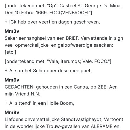
[ondertekend met: "Op't Casteel St. George Da Mina.
Den 10 Febru: 1669. FOCQVENBROCH."]
+ ICk heb over veertien dagen geschreven,
Mm3v
Seker aenhanghsel van een BRIEF. Vervattende in sigh
veel opmerckelijcke, en geloofwaerdige saecken:
[etc.]
[ondertekend met: "Vale, iterumqs; Vale. FOCQ."]
+ ALsoo het Schip daer dese mee gaet,
Mm6v
GEDACHTEN. gehouden in een Canoa, op ZEE. Aen
mijn Vriend N.N.
+ Al sittend' in een Holle Boom,
Mm8v
Liefdens onversettelijcke Standtvastigheydt, Vertoont
in de wonderlijcke Trouw-gevallen van ALERAME en