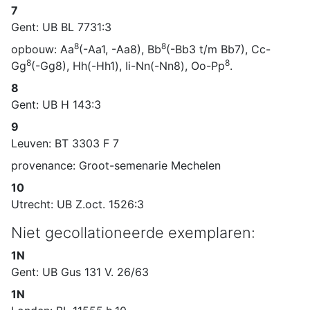
7
Gent: UB BL 7731:3
8
8
opbouw: Aa
(-Aa1, -Aa8), Bb
(-Bb3 t/m Bb7), Cc-
8
8
Gg
(-Gg8), Hh(-Hh1), Ii-Nn(-Nn8), Oo-Pp
.
8
Gent: UB H 143:3
9
Leuven: BT 3303 F 7
provenance: Groot-semenarie Mechelen
10
Utrecht: UB Z.oct. 1526:3
Niet gecollationeerde exemplaren:
1N
Gent: UB Gus 131 V. 26/63
1N