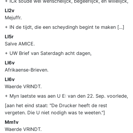
+ ICk soude wel wenschelijck, begeerlijck, en willelijck,
Ll2v
Mejuffr.
+ IN de tijdt, die een scheydingh begint te maken [...]
Ll5r
Salve AMICE.
+ UW Brief van Saterdagh acht dagen,
Ll6v
Afrikaense-Brieven.
Ll6v
Waerde VRINDT.
+ Myn laetste was aen U E: van den 22. Sep. voorlede,
[aan het eind staat: "De Drucker heeft de rest
vergeten. Die U niet nodigh was te weeten."]
Mm1v
Waerde VRINDT.