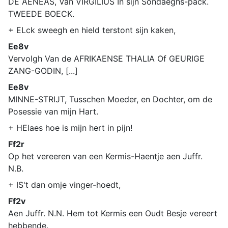
DE AENEAS, Van VIRGILIUS In sijn Sondaeghs-pack.
TWEEDE BOECK.
+ ELck sweegh en hield terstont sijn kaken,
Ee8v
Vervolgh Van de AFRIKAENSE THALIA Of GEURIGE
ZANG-GODIN, [...]
Ee8v
MINNE-STRIJT, Tusschen Moeder, en Dochter, om de
Posessie van mijn Hart.
+ HElaes hoe is mijn hert in pijn!
Ff2r
Op het vereeren van een Kermis-Haentje aen Juffr.
N.B.
+ IS't dan omje vinger-hoedt,
Ff2v
Aen Juffr. N.N. Hem tot Kermis een Oudt Besje vereert
hebbende.