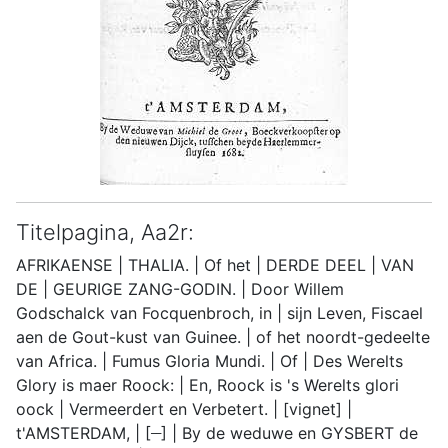
Titelpagina, Aa2r:
AFRIKAENSE | THALIA. | Of het | DERDE DEEL | VAN
DE | GEURIGE ZANG-GODIN. | Door Willem
Godschalck van Focquenbroch, in | sijn Leven, Fiscael
aen de Gout-kust van Guinee. | of het noordt-gedeelte
van Africa. | Fumus Gloria Mundi. | Of | Des Werelts
Glory is maer Roock: | En, Roock is 's Werelts glori
oock | Vermeerdert en Verbetert. | [vignet] |
__
t'AMSTERDAM, | [
] | By de weduwe en GYSBERT de