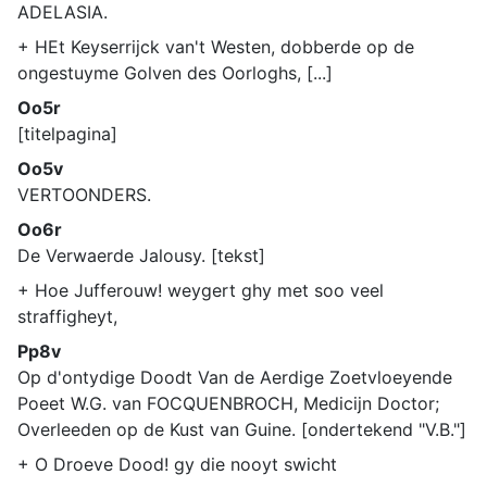
ADELASIA.
+ HEt Keyserrijck van't Westen, dobberde op de
ongestuyme Golven des Oorloghs, [...]
Oo5r
[titelpagina]
Oo5v
VERTOONDERS.
Oo6r
De Verwaerde Jalousy. [tekst]
+ Hoe Jufferouw! weygert ghy met soo veel
straffigheyt,
Pp8v
Op d'ontydige Doodt Van de Aerdige Zoetvloeyende
Poeet W.G. van FOCQUENBROCH, Medicijn Doctor;
Overleeden op de Kust van Guine. [ondertekend "V.B."]
+ O Droeve Dood! gy die nooyt swicht