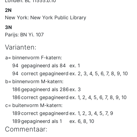
Londen: BL 11555.b.10
2N
New York: New York Public Library
3N
Parijs: BN Yi. 107
Varianten:
a=
binnenvorm F-katern:
94
gepagineerd als 84
ex. 1
94
correct gepagineerd
ex. 2, 3, 4, 5, 6, 7, 8, 9, 10
b=
binnenvorm M-katern:
186
gepagineerd als 286
ex. 3
186
correct gepagineerd
ex. 1, 2, 4, 5, 6, 7, 8, 9, 10
c=
buitenvorm M-katern:
189
correct gepagineerd
ex. 1, 2, 3, 4, 5, 7, 9
189
gepagineerd als 1
ex. 6, 8, 10
Commentaar: