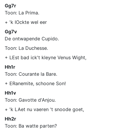
Gg7r
Toon: La Prima.
+ 'k IOckte wel eer
Gg7v
De ontwapende Cupido.
Toon: La Duchesse.
+ LEst bad ick't kleyne Venus Wight,
Hh1r
Toon: Courante la Bare.
+ ERanemite, schoone Son!
Hh1v
Toon: Gavotte d'Anjou.
+ 'k LAet nu vaeren 't snoode goet,
Hh2r
Toon: Ba watte parten?