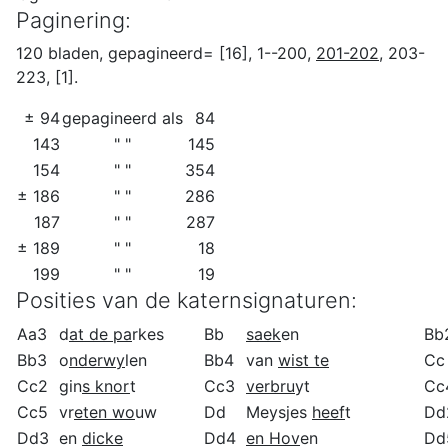
Paginering:
120 bladen, gepagineerd= [16], 1--200,
201-202
, 203-
223, [1].
± 94
gepagineerd als
84
143
" "
145
154
" "
354
± 186
" "
286
187
" "
287
± 189
" "
18
199
" "
19
Posities van de katernsignaturen:
Aa3
d
at de pa
rkes
Bb
saek
en
Bb
Bb3
o
nderwy
len
Bb4
van
wist te
Cc
Cc2
gin
s knor
t
Cc3
verbru
yt
Cc
Cc5
vr
eten wo
uw
Dd
Meysjes
heef
t
Dd
Dd3
en
dicke
Dd4
en Hov
en
Dd