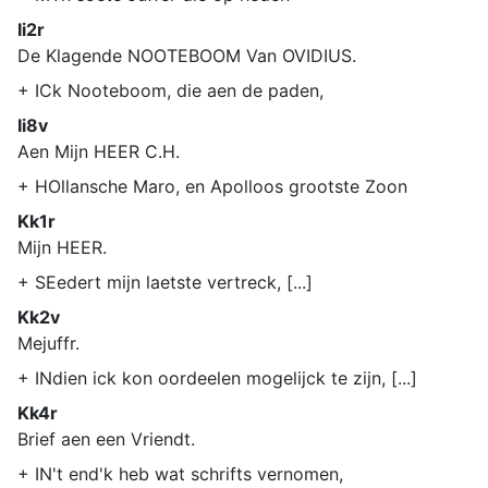
Ii2r
De Klagende NOOTEBOOM Van OVIDIUS.
+ ICk Nooteboom, die aen de paden,
Ii8v
Aen Mijn HEER C.H.
+ HOllansche Maro, en Apolloos grootste Zoon
Kk1r
Mijn HEER.
+ SEedert mijn laetste vertreck, [...]
Kk2v
Mejuffr.
+ INdien ick kon oordeelen mogelijck te zijn, [...]
Kk4r
Brief aen een Vriendt.
+ IN't end'k heb wat schrifts vernomen,