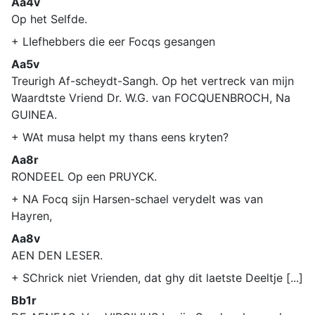
Aa4v
Op het Selfde.
+ LIefhebbers die eer Focqs gesangen
Aa5v
Treurigh Af-scheydt-Sangh. Op het vertreck van mijn
Waardtste Vriend Dr. W.G. van FOCQUENBROCH, Na
GUINEA.
+ WAt musa helpt my thans eens kryten?
Aa8r
RONDEEL Op een PRUYCK.
+ NA Focq sijn Harsen-schael verydelt was van
Hayren,
Aa8v
AEN DEN LESER.
+ SChrick niet Vrienden, dat ghy dit laetste Deeltje [...]
Bb1r