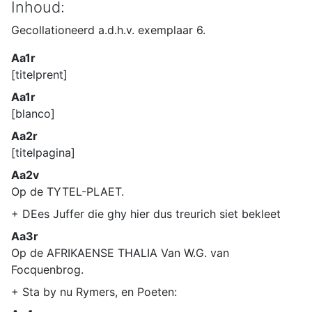
Inhoud:
Gecollationeerd a.d.h.v. exemplaar 6.
Aa1r
[titelprent]
Aa1r
[blanco]
Aa2r
[titelpagina]
Aa2v
Op de TYTEL-PLAET.
+ DEes Juffer die ghy hier dus treurich siet bekleet
Aa3r
Op de AFRIKAENSE THALIA Van W.G. van
Focquenbrog.
+ Sta by nu Rymers, en Poeten: