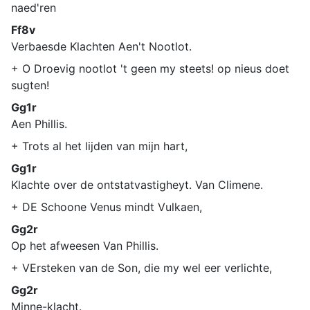
naed'ren
Ff8v
Verbaesde Klachten Aen't Nootlot.
+ O Droevig nootlot 't geen my steets! op nieus doet
sugten!
Gg1r
Aen Phillis.
+ Trots al het lijden van mijn hart,
Gg1r
Klachte over de ontstatvastigheyt. Van Climene.
+ DE Schoone Venus mindt Vulkaen,
Gg2r
Op het afweesen Van Phillis.
+ VErsteken van de Son, die my wel eer verlichte,
Gg2r
Minne-klacht.