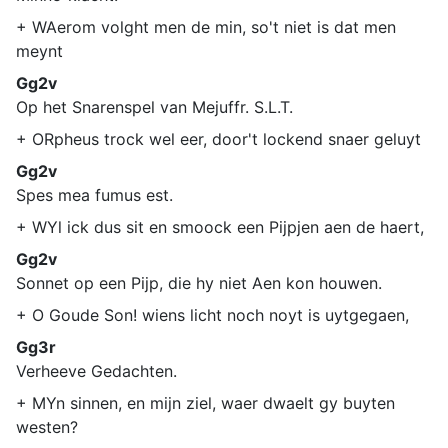
+ WAerom volght men de min, so't niet is dat men
meynt
Gg2v
Op het Snarenspel van Mejuffr. S.L.T.
+ ORpheus trock wel eer, door't lockend snaer geluyt
Gg2v
Spes mea fumus est.
+ WYl ick dus sit en smoock een Pijpjen aen de haert,
Gg2v
Sonnet op een Pijp, die hy niet Aen kon houwen.
+ O Goude Son! wiens licht noch noyt is uytgegaen,
Gg3r
Verheeve Gedachten.
+ MYn sinnen, en mijn ziel, waer dwaelt gy buyten
westen?