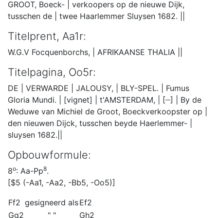
GROOT, Boeck- | verkoopers op de nieuwe Dijk,
tusschen de | twee Haarlemmer Sluysen 1682. ||
Titelprent, Aa1r:
W.G.V Focquenborchs, | AFRIKAANSE THALIA ||
Titelpagina, Oo5r:
DE | VERWARDE | JALOUSY, | BLY-SPEL. | Fumus
__
Gloria Mundi. | [vignet] | t'AMSTERDAM, | [
] | By de
Weduwe van Michiel de Groot, Boeckverkoopster op |
den nieuwen Dijck, tusschen beyde Haerlemmer- |
sluysen 1682.||
Opbouwformule:
o
8
8
: Aa-Pp
.
[$5 (-Aa1, -Aa2, -Bb5, -Oo5)]
Ff2
gesigneerd als
Ef2
Gg2
" "
Gh2