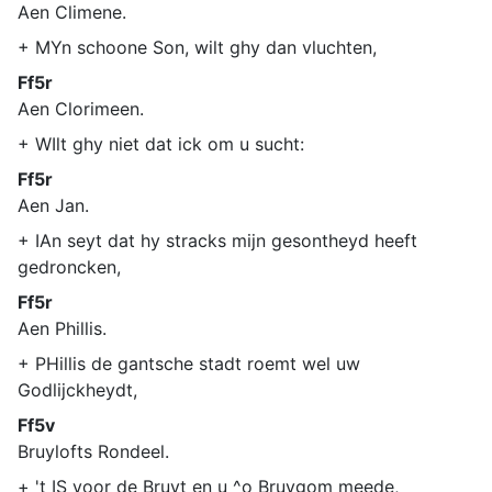
Aen Climene.
+ MYn schoone Son, wilt ghy dan vluchten,
Ff5r
Aen Clorimeen.
+ WIlt ghy niet dat ick om u sucht:
Ff5r
Aen Jan.
+ IAn seyt dat hy stracks mijn gesontheyd heeft
gedroncken,
Ff5r
Aen Phillis.
+ PHillis de gantsche stadt roemt wel uw
Godlijckheydt,
Ff5v
Bruylofts Rondeel.
+ 't IS voor de Bruyt en u ^o Bruygom meede,