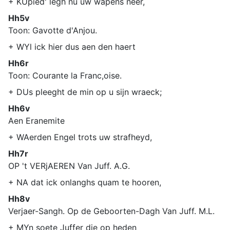
+ KUpied' legh nu uw wapens neer,
Hh5v
Toon: Gavotte d'Anjou.
+ WYl ick hier dus aen den haert
Hh6r
Toon: Courante la Franc,oise.
+ DUs pleeght de min op u sijn wraeck;
Hh6v
Aen Eranemite
+ WAerden Engel trots uw strafheyd,
Hh7r
OP 't VERjAEREN Van Juff. A.G.
+ NA dat ick onlanghs quam te hooren,
Hh8v
Verjaer-Sangh. Op de Geboorten-Dagh Van Juff. M.L.
+ MYn soete Juffer die op heden