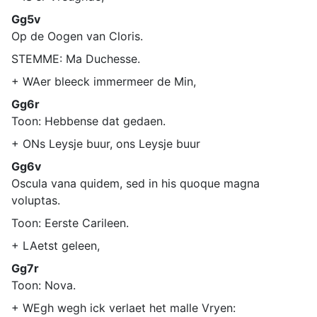
Gg5v
Op de Oogen van Cloris.
STEMME: Ma Duchesse.
+ WAer bleeck immermeer de Min,
Gg6r
Toon: Hebbense dat gedaen.
+ ONs Leysje buur, ons Leysje buur
Gg6v
Oscula vana quidem, sed in his quoque magna
voluptas.
Toon: Eerste Carileen.
+ LAetst geleen,
Gg7r
Toon: Nova.
+ WEgh wegh ick verlaet het malle Vryen: