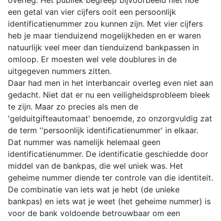
overleg. Het publiek begreep bijvoorbeeld niet hoe
een getal van vier cijfers ooit een persoonlijk
identificatienummer zou kunnen zijn. Met vier cijfers
heb je maar tienduizend mogelijkheden en er waren
natuurlijk veel meer dan tienduizend bankpassen in
omloop. Er moesten wel vele doublures in de
uitgegeven nummers zitten.
Daar had men in het interbancair overleg even niet aan
gedacht. Niet dat er nu een veiligheidsprobleem bleek
te zijn. Maar zo precies als men de
'gelduitgifteautomaat' benoemde, zo onzorgvuldig zat
de term ''persoonlijk identificatienummer' in elkaar.
Dat nummer was namelijk helemaal geen
identificatienummer. De identificatie geschiedde door
middel van de bankpas, die wel uniek was. Het
geheime nummer diende ter controle van die identiteit.
De combinatie van iets wat je hebt (de unieke
bankpas) en iets wat je weet (het geheime nummer) is
voor de bank voldoende betrouwbaar om een