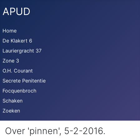
APUD
Home
De Klakert 6
Lauriergracht 37
Zone 3
O.H. Courant
Secrete Penitentie
Focquenbroch
Schaken
Zoeken
Over 'pinnen', 5-2-2016.