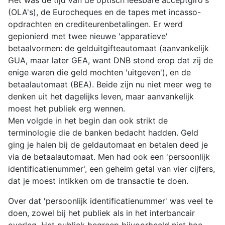
Het was de tijd van de optisch leesbare acceptgiro's
(OLA's), de Eurocheques en de tapes met incasso-
opdrachten en crediteurenbetalingen. Er werd
gepionierd met twee nieuwe 'apparatieve'
betaalvormen: de gelduitgifteautomaat (aanvankelijk
GUA, maar later GEA, want DNB stond erop dat zij de
enige waren die geld mochten 'uitgeven'), en de
betaalautomaat (BEA). Beide zijn nu niet meer weg te
denken uit het dagelijks leven, maar aanvankelijk
moest het publiek erg wennen.
Men volgde in het begin dan ook strikt de
terminologie die de banken bedacht hadden. Geld
ging je halen bij de geldautomaat en betalen deed je
via de betaalautomaat. Men had ook een 'persoonlijk
identificatienummer', een geheim getal van vier cijfers,
dat je moest intikken om de transactie te doen.
Over dat 'persoonlijk identificatienummer' was veel te
doen, zowel bij het publiek als in het interbancair