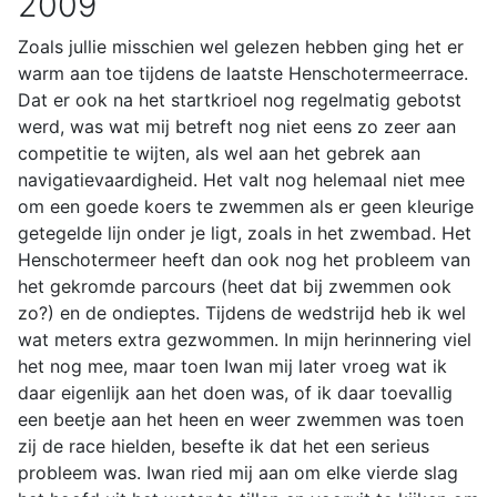
2009
Zoals jullie misschien wel gelezen hebben ging het er
warm aan toe tijdens de laatste Henschotermeerrace.
Dat er ook na het startkrioel nog regelmatig gebotst
werd, was wat mij betreft nog niet eens zo zeer aan
competitie te wijten, als wel aan het gebrek aan
navigatievaardigheid. Het valt nog helemaal niet mee
om een goede koers te zwemmen als er geen kleurige
getegelde lijn onder je ligt, zoals in het zwembad. Het
Henschotermeer heeft dan ook nog het probleem van
het gekromde parcours (heet dat bij zwemmen ook
zo?) en de ondieptes. Tijdens de wedstrijd heb ik wel
wat meters extra gezwommen. In mijn herinnering viel
het nog mee, maar toen Iwan mij later vroeg wat ik
daar eigenlijk aan het doen was, of ik daar toevallig
een beetje aan het heen en weer zwemmen was toen
zij de race hielden, besefte ik dat het een serieus
probleem was. Iwan ried mij aan om elke vierde slag