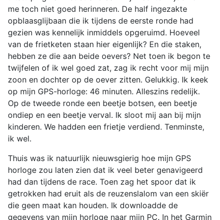
me toch niet goed herinneren. De half ingezakte
opblaasglijbaan die ik tijdens de eerste ronde had
gezien was kennelijk inmiddels opgeruimd. Hoeveel
van de frietketen staan hier eigenlijk? En die staken,
hebben ze die aan beide oevers? Net toen ik begon te
twijfelen of ik wel goed zat, zag ik recht voor mij mijn
zoon en dochter op de oever zitten. Gelukkig. Ik keek
op mijn GPS-horloge: 46 minuten. Alleszins redelijk.
Op de tweede ronde een beetje botsen, een beetje
ondiep en een beetje verval. Ik sloot mij aan bij mijn
kinderen. We hadden een frietje verdiend. Tenminste,
ik wel.
Thuis was ik natuurlijk nieuwsgierig hoe mijn GPS
horloge zou laten zien dat ik veel beter genavigeerd
had dan tijdens de race. Toen zag het spoor dat ik
getrokken had eruit als de reuzenslalom van een skiër
die geen maat kan houden. Ik downloadde de
gegevens van mijn horloge naar mijn PC. In het Garmin