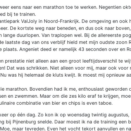
t weer eens naar een marathon toe te werken. Negentien ok
 bij te trainen.
iepark ValJoly in Noord-Frankrijk. De omgeving en ook het
eer. De kortste weg naar beneden, en dus ook naar boven,
n lange duurlopen. Van traplopen wel. Bij de allereerste p
laatste dag van ons verblijf hield met mijn oudste zoon Ro
 plaats. Angeniet deed er namelijk 43 seconden over en R
 prestatie niet alleen aan een groot leeftijdsverschil te w
n! Dat was schrikken. Niet alleen voor mij, maar ook voor
u was hij helemaal de kluts kwijt. Ik moest mij opnieuw a
die marathon. Bovendien had ik me, enthousiast geworden 
ietsen en zwemmen. Maar om die zes kilo eraf te krijgen, mo
linaire combinatie van bier en chips is even taboe.
 keer op één dag. Zo kon ik op woensdag twintig augustus,
ing bij Pijnenburg snelde. Daar moest ik na de training een
. Moe, maar tevreden. Even het vocht tekort aanvullen en n