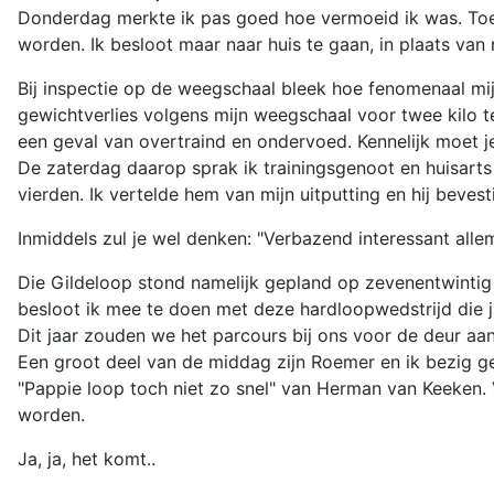
Donderdag merkte ik pas goed hoe vermoeid ik was. Toen 
worden. Ik besloot maar naar huis te gaan, in plaats va
Bij inspectie op de weegschaal bleek hoe fenomenaal mij
gewichtverlies volgens mijn weegschaal voor twee kilo t
een geval van overtraind en ondervoed. Kennelijk moet je
De zaterdag daarop sprak ik trainingsgenoot en huisarts
vierden. Ik vertelde hem van mijn uitputting en hij beves
Inmiddels zul je wel denken: "Verbazend interessant alle
Die Gildeloop stond namelijk gepland op zevenentwintig 
besloot ik mee te doen met deze hardloopwedstrijd die ja
Dit jaar zouden we het parcours bij ons voor de deur aa
Een groot deel van de middag zijn Roemer en ik bezig ge
"Pappie loop toch niet zo snel" van Herman van Keeken
worden.
Ja, ja, het komt..