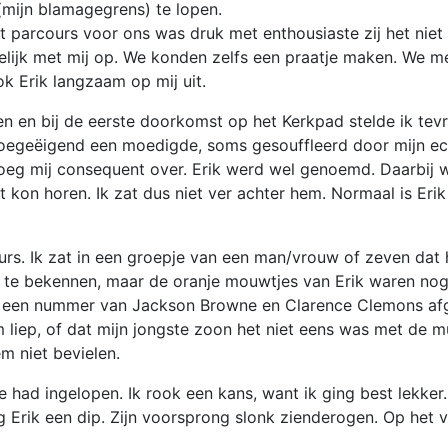
(mijn blamagegrens) te lopen.
parcours voor ons was druk met enthousiaste zij het niet z
elijk met mij op. We konden zelfs een praatje maken. We 
k Erik langzaam op mij uit.
n en bij de eerste doorkomst op het Kerkpad stelde ik tev
toegeëigend een moedigde, soms gesouffleerd door mijn ech
loeg mij consequent over. Erik werd wel genoemd. Daarbij w
on horen. Ik zat dus niet ver achter hem. Normaal is Erik e
urs. Ik zat in een groepje van een man/vrouw of zeven dat
 te bekennen, maar de oranje mouwtjes van Erik waren nog 
in een nummer van Jackson Browne en Clarence Clemons afg
m liep, of dat mijn jongste zoon het niet eens was met de 
m niet bevielen.
e had ingelopen. Ik rook een kans, want ik ging best lekker
rik een dip. Zijn voorsprong slonk zienderogen. Op het vie