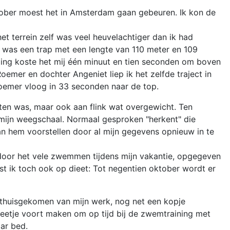
tober moest het in Amsterdam gaan gebeuren. Ik kon de
 terrein zelf was veel heuvelachtiger dan ik had
 was een trap met een lengte van 110 meter en 109
oging koste het mij één minuut en tien seconden om boven
emer en dochter Angeniet liep ik het zelfde traject in
oemer vloog in 33 seconden naar de top.
ijten was, maar ook aan flink wat overgewicht. Ten
 mijn weegschaal. Normaal gesproken "herkent" die
an hem voorstellen door al mijn gegevens opnieuw in te
door het vele zwemmen tijdens mijn vakantie, opgegeven
est ik toch ook op dieet: Tot negentien oktober wordt er
 thuisgekomen van mijn werk, nog net een kopje
 beetje voort maken om op tijd bij de zwemtraining met
aar bed.