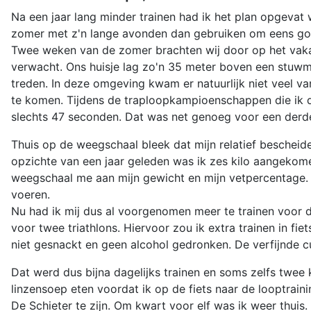
Na een jaar lang minder trainen had ik het plan opgeva
zomer met z'n lange avonden dan gebruiken om eens goed
Twee weken van de zomer brachten wij door op het vakant
verwacht. Ons huisje lag zo'n 35 meter boven een stuwm
treden. In deze omgeving kwam er natuurlijk niet veel va
te komen. Tijdens de traploopkampioenschappen die ik de 
slechts 47 seconden. Dat was net genoeg voor een derde
Thuis op de weegschaal bleek dat mijn relatief bescheiden
opzichte van een jaar geleden was ik zes kilo aangekome
weegschaal me aan mijn gewicht en mijn vetpercentage. N
voeren.
Nu had ik mij dus al voorgenomen meer te trainen voor 
voor twee triathlons. Hiervoor zou ik extra trainen in f
niet gesnackt en geen alcohol gedronken. De verfijnde cu
Dat werd dus bijna dagelijks trainen en soms zelfs twee
linzensoep eten voordat ik op de fiets naar de looptrain
De Schieter te zijn. Om kwart voor elf was ik weer thuis