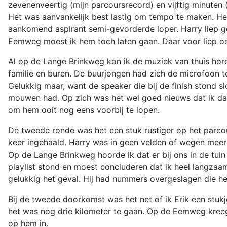
zevenenveertig (mijn parcoursrecord) en vijftig minuten 
Het was aanvankelijk best lastig om tempo te maken. Het 
aankomend aspirant semi-gevorderde loper. Harry liep g
Eemweg moest ik hem toch laten gaan. Daar voor liep oo
Al op de Lange Brinkweg kon ik de muziek van thuis hore
familie en buren. De buurjongen had zich de microfoon 
Gelukkig maar, want de speaker die bij de finish stond s
mouwen had. Op zich was het wel goed nieuws dat ik dat k
om hem ooit nog eens voorbij te lopen.
De tweede ronde was het een stuk rustiger op het parco
keer ingehaald. Harry was in geen velden of wegen meer
Op de Lange Brinkweg hoorde ik dat er bij ons in de tu
playlist stond en moest concluderen dat ik heel langzaa
gelukkig het geval. Hij had nummers overgeslagen die he
Bij de tweede doorkomst was het net of ik Erik een stukj
het was nog drie kilometer te gaan. Op de Eemweg kreeg E
op hem in.