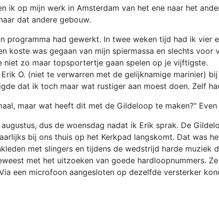
ik op mijn werk in Amsterdam van het ene naar het andere 
n naar dat andere gebouw.
n programma had gewerkt. In twee weken tijd had ik vier en
en koste was gegaan van mijn spiermassa en slechts voor v
 niet zo maar topsportertje gaan spelen op je vijftigste.
 Erik O. (niet te verwarren met de gelijknamige marinier) 
tigde dat ik toch maar wat rustiger aan moest doen. Zelf had 
maal, maar wat heeft dit met de Gildeloop te maken?" Even g
augustus, dus de woensdag nadat ik Erik sprak. De Gildeloo
arlijks bij ons thuis op het Kerkpad langskomt. Dat was he
nkleden met slingers en tijdens de wedstrijd harde muziek
weest met het uitzoeken van goede hardloopnummers. Ze var
. Via een microfoon aangesloten op dezelfde versterker k