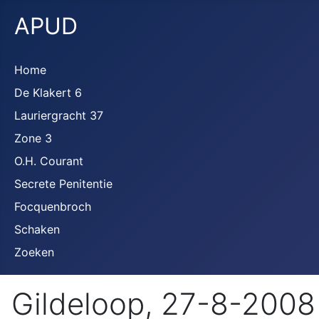
APUD
Home
De Klakert 6
Lauriergracht 37
Zone 3
O.H. Courant
Secrete Penitentie
Focquenbroch
Schaken
Zoeken
Gildeloop, 27-8-2008