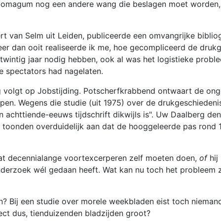
iomagum nog een andere wang die beslagen moet worden, te
rt van Selm uit Leiden, publiceerde een omvangrijke biblio
er dan ooit realiseerde ik me, hoe gecompliceerd de drukge
 twintig jaar nodig hebben, ook al was het logistieke prob
ie spectators had nagelaten.
 volgt op Jobstijding. Potscherfkrabbend ontwaart de ongelu
grijpen. Wegens die studie (uit 1975) over de drukgeschieden
chttiende-eeuws tijdschrift dikwijls is". Uw Daalberg denk
, toonden overduidelijk aan dat de hooggeleerde pas rond 
 dat decennialange voortexcerperen zelf moeten doen,
of
hij
 onderzoek wél gedaan heeft. Wat kan nu toch het probleem 
 Bij een studie over morele weekbladen eist toch nieman
ect dus, tienduizenden bladzijden groot?