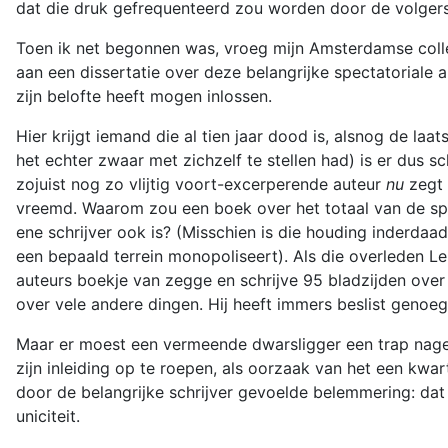
dat die druk gefrequenteerd zou worden door de volgers
Toen ik net begonnen was, vroeg mijn Amsterdamse colleg
aan een dissertatie over deze belangrijke spectatoriale a
zijn belofte heeft mogen inlossen.
Hier krijgt iemand die al tien jaar dood is, alsnog de l
het echter zwaar met zichzelf te stellen had) is er dus 
zojuist nog zo vlijtig voort-excerperende auteur
nu
zegt 
vreemd. Waarom zou een boek over het totaal van de spe
ene schrijver ook is? (Misschien is die houding inderdaa
een bepaald terrein monopoliseert). Als die overleden Le
auteurs boekje van zegge en schrijve 95 bladzijden ove
over vele andere dingen. Hij heeft immers beslist genoe
Maar er moest een vermeende dwarsligger een trap nageg
zijn inleiding op te roepen, als oorzaak van het een kwa
door de belangrijke schrijver gevoelde belemmering: dat
uniciteit.