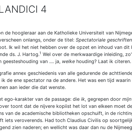
LANDICI 4
de hoogleraar aan de Katholieke Universiteit van Nijmegen
verscheen onlangs, onder de titel:
Spectatoriale geschriften
ot. Ik wil het niet hebben over de opzet en inhoud van dit
1
de ds. J. Hartog.
Wel over de merkwaardige inleiding, zo
n geesteshouding van .... ja,
welke
houding? Laat ik citeren. 
grafie annex geschiedenis van alle gedurende de achttiend
ik de ene spectator na de andere. Het was een tijd waarin
enen aan ieder die dat wenste.
het ego-karakter van de passage: die
ik
, gegrepen door
mijn
ver toont dat de nijvere kopiist het lot van elkeen moet de
rens van de academische bibliotheken opschuift, in de rich
ft iets veroverends. Had toch Claudius Civilis op soortgeli
igend zien naderen; en wellicht was daar dan nu de Nijmeegs