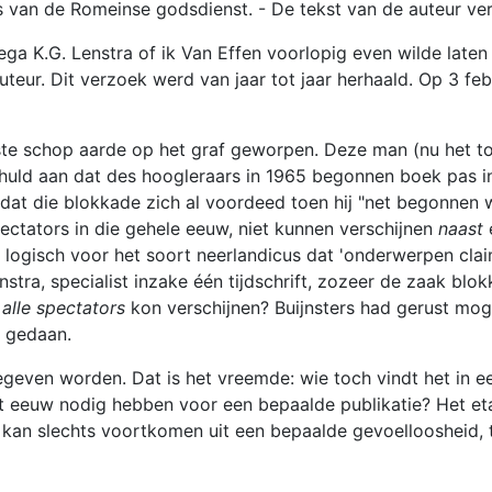
 van de Romeinse godsdienst. - De tekst van de auteur ver
a K.G. Lenstra of ik Van Effen voorlopig even wilde laten 
uteur. Dit verzoek werd van jaar tot jaar herhaald. Op 3 feb
aatste schop aarde op het graf geworpen. Deze man (nu het t
schuld aan dat des hoogleraars in 1965 begonnen boek pas in
dat die blokkade zich al voordeed toen hij "net begonnen w
ctators in die gehele eeuw, niet kunnen verschijnen
naast
e
d logisch voor het soort neerlandicus dat 'onderwerpen clai
nstra, specialist inzake één tijdschrift, zozeer de zaak b
r
alle spectators
kon verschijnen? Buijnsters had gerust moge
g gedaan.
even worden. Dat is het vreemde: wie toch vindt het in ee
rt eeuw nodig hebben voor een bepaalde publikatie? Het eta
 kan slechts voortkomen uit een bepaalde gevoelloosheid, 