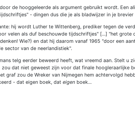
t door de hooggeleerde als argument gebruikt wordt. Een al
ijdschriftjes" - dingen dus die je als bladwijzer in je brevie
: hij wordt Luther te Wittenberg, prediker tegen de verdru
oor velen als duf beschouwde tijdschriftjes" [...] "het grot
enken! Wie?) en dat hij daarom vanaf 1965 "door een aantal
 sector van de neerlandistiek".
mans telg eerder beweerd heeft, wat vreemd aan. Stelt u z
zou dat niet geweest zijn voor dat finale hoogleraarlijke 
 het graf zou de Wreker van Nijmegen hem achtervolgd hebbe
eerd - dat eigen boek, dat
eigen
boek...