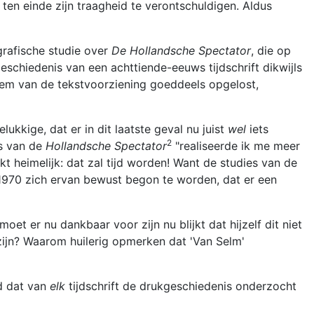
n einde zijn traagheid te verontschuldigen. Aldus
grafische studie over
De Hollandsche Spectator
, die op
schiedenis van een achttiende-eeuws tijdschrift dikwijls
leem van de tekstvoorziening goeddeels opgelost,
kkige, dat er in dit laatste geval nu juist
wel
iets
2
is van de
Hollandsche Spectator
"realiseerde ik me meer
t heimelijk: dat zal tijd worden! Want de studies van de
1970 zich ervan bewust begon te worden, dat er een
 moet er nu dankbaar voor zijn nu blijkt dat hijzelf dit niet
zijn? Waarom huilerig opmerken dat 'Van Selm'
d dat van
elk
tijdschrift de drukgeschiedenis onderzocht