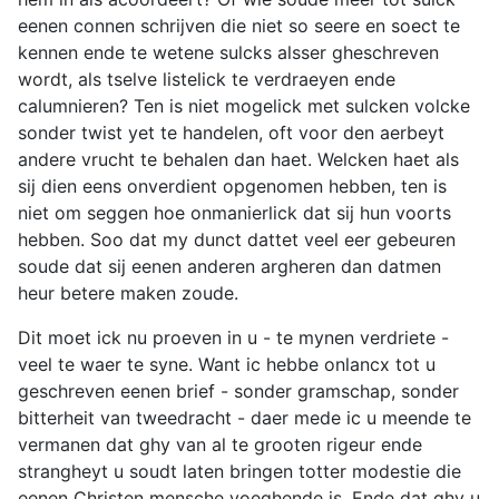
eenen connen schrijven die niet so seere en soect te
kennen ende te wetene sulcks alsser gheschreven
wordt, als tselve listelick te verdraeyen ende
calumnieren? Ten is niet mogelick met sulcken volcke
sonder twist yet te handelen, oft voor den aerbeyt
andere vrucht te behalen dan haet. Welcken haet als
sij dien eens onverdient opgenomen hebben, ten is
niet om seggen hoe onmanierlick dat sij hun voorts
hebben. Soo dat my dunct dattet veel eer gebeuren
soude dat sij eenen anderen argheren dan datmen
heur betere maken zoude.
Dit moet ick nu proeven in u - te mynen verdriete -
veel te waer te syne. Want ic hebbe onlancx tot u
geschreven eenen brief - sonder gramschap, sonder
bitterheit van tweedracht - daer mede ic u meende te
vermanen dat ghy van al te grooten rigeur ende
strangheyt u soudt laten bringen totter modestie die
eenen Christen mensche voeghende is. Ende dat ghy u