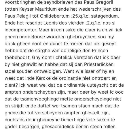
voortbringhen de seyndbrieven des Paus Gregorii
totten Keyser Mauritium ende het wederschrijven des
Paus Pelagii tot Childebertum .25.q.1.c. satagendum.
Ende het rescript Leonis des vierden .2.q.1.c. nos si
incompetenter. Maer in een sake die claer is en wil ick
gheen noodeloose woorden ghebruycken, soo my
oock gheen noot en dunct te roeren dat ick geseyt
hebbe dat de sorghe van de religie den Princen
toebehoort. Ghy cont lichtelick verstaen dat ick daer
by niet ghewilt en hebbe dat sij den Priesterlicken
stoel souden ontweldigen. Want wie isser of hy en
weet dat inde Kercke de ordinantie niet ontroert en
dient? Ick weet wel dat de ordinantie uuteyscht dat de
ampten onderscheyden zijn, maer daer by weet ic ooc
dat de tsamenvoeghinge mette onderscheydinge niet
en strijdt ende dattet wel tsamen staen mach dat de
ghene die tot verscheyden ampten ghestelt zijn,
nochtans deur ghemeyne behertinge vele saken te
gader besorgen, ghesaemdelick eenen steen rollen