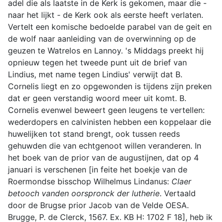
adel die als laatste in de Kerk is gekomen, maar die -
naar het lijkt - de Kerk ook als eerste heeft verlaten.
Vertelt een komische bedoelde parabel van de geit en
de wolf naar aanleiding van de overwinning op de
geuzen te Watrelos en Lannoy. 's Middags preekt hij
opnieuw tegen het tweede punt uit de brief van
Lindius, met name tegen Lindius' verwijt dat B.
Cornelis liegt en zo opgewonden is tijdens zijn preken
dat er geen verstandig woord meer uit komt. B.
Cornelis evenwel beweert geen leugens te vertellen:
wederdopers en calvinisten hebben een koppelaar die
huwelijken tot stand brengt, ook tussen reeds
gehuwden die van echtgenoot willen veranderen. In
het boek van de prior van de augustijnen, dat op 4
januari is verschenen [in feite het boekje van de
Roermondse bisschop Wilhelmus Lindanus:
Claer
betooch vanden oorspronck der lutherie
. Vertaald
door de Brugse prior Jacob van de Velde OESA.
Brugge, P. de Clerck, 1567. Ex. KB H: 1702 F 18], heb ik