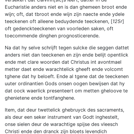
Eucharistie anders niet en is dan ghemeen broot ende
wijn; oft, dat tbroot ende wijn zijn naecte ende ydele
teeckenen oft alleene beduydende teeckenen, [
125r
]
oft gedenckteeckenen van voorleden saken, oft
toecommende dinghen prognosticerende.
Na dat hy selve schrijft tegen sulcke die seggen dattet
anders niet dan teeckenen en zijn ende belijt opentlick
ende met clare woorden dat Christus int avontmael
metter daet ende warachtelick gheeft ende volcomt
tghene dat hy beloeft. Ende al tgene dat de teeckenen
uuter ordinantien Gods onsen oogen bewijsen dat hy
dat oock waerlick presenteert om metten gheloove te
ghenietene ende tontfanghene.
Item, dat deur twettelick ghebruyck des sacraments,
als deur een seker instrument van Godt inghestelt,
onse sielen deur de warachtige spijse des vleesch
Christi ende den dranck zijn bloets levendich