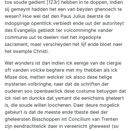
toe soude gedient [
123r
] hebben in te doppen, indien
sij gemeynt hadden het een van beyden ghenoech te
wesen? Hoe wel dat den Paus Julius deerste de
indoppinge opentlick verbiedt ende uut der autoriteyt
des Evangelijs gebiedt ter volcomminghe vander
communie uut te deelen: niet het ingedopte
sacrament, maer verscheyden het lijf ende bloet naer
het exemple Christi.
Wat wonders ist dan indien ick eenige van de clergie
oft vanden volcke beghere met my thebben als ick
Misse doe, metten welcker ick alsoo dese helige
mysterien volbringhe, naer dat de schriften der
ouderen soo openbaerlick dese costume betuygen dat
ick niet en duncke dat yemant die eenichsins gheleert
is, die soude willen loochenen. Daer deure mogelick
gebeurt is dat de meeste ende tbeste deel der
gheleersten Bisschoppen int Concilium van Trenten
zijn eendrachtelick daer in vereenicht gheweest (so