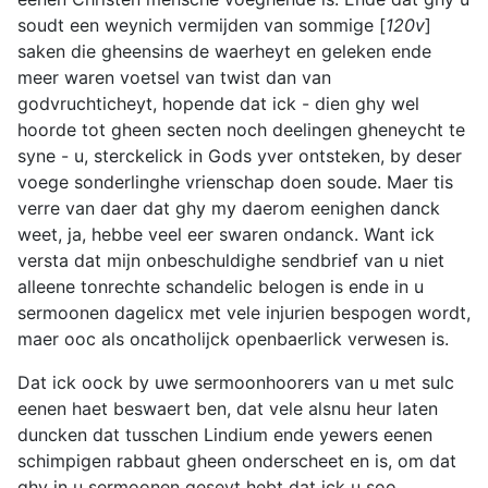
soudt een weynich vermijden van sommige [
120v
]
saken die gheensins de waerheyt en geleken ende
meer waren voetsel van twist dan van
godvruchticheyt, hopende dat ick - dien ghy wel
hoorde tot gheen secten noch deelingen gheneycht te
syne - u, sterckelick in Gods yver ontsteken, by deser
voege sonderlinghe vrienschap doen soude. Maer tis
verre van daer dat ghy my daerom eenighen danck
weet, ja, hebbe veel eer swaren ondanck. Want ick
versta dat mijn onbeschuldighe sendbrief van u niet
alleene tonrechte schandelic belogen is ende in u
sermoonen dagelicx met vele injurien bespogen wordt,
maer ooc als oncatholijck openbaerlick verwesen is.
Dat ick oock by uwe sermoonhoorers van u met sulc
eenen haet beswaert ben, dat vele alsnu heur laten
duncken dat tusschen Lindium ende yewers eenen
schimpigen rabbaut gheen onderscheet en is, om dat
ghy in u sermoonen geseyt hebt dat ick u soo