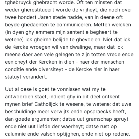
tghebruyck ghebracht worde. Oft ten minsten dat
weder gherestitueert worde de vrijheyt, die noch over
twee hondert Jaren stede hadde, van in deene oft
beyde ghedaenten te communiceren. Metten welcken
(in dyen ghy emmers mijn sententie begheert te
wetene) ick gheirne belijde te ghevoelen. Niet dat ick
de Kercke wroegen wil van dwalinge, maer dat ick
meene daer aen vele gelegen te zijn totten vrede ende
eenicheyt der Kercken in dien - naer der menschen
conditie ende diversiteyt - de Kercke hier in haer
statuyt verandert.
Uut al dese is goet te vonnissen wat my te
antwoorden staet, indient ghy in dit deel ontkent
mynen brief Catholijck te wesene, te wetene: dat uwe
beschuldinge meer verwijts ende opspraecks heeft,
dan goede argumenten; datse uut gramschap spruyt
ende niet uut liefde der waerheyt; datse rust op
calumnie ende valsch optijghen, ende niet op redene.