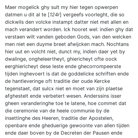
Maer mogelick ghy sult my hier tegen opwerpen
datmen u dit al te [
124r
] vergeefs voorleght, die so
dickwils den volcke instampt datter niet met allen en
mach verandert worden. Ick hooret wel: indien ghy dat
verstaen wilt vanden geboden Gods, van den welcken
men niet een duyme breet afwijcken mach. Nochtans
hier uut en volcht niet, dunct my, indien daer yet by
dwalinge, ongheleertheyt, ghiericheyt ofte oock
eerghiericheyt dese leste ende ghecorrompeerste
tijden inghevoert is dat de goddelicke schriften ende
de hantleveringe oft traditie der oude Kercke
tegenstaet, dat sulcx niet en moet van zijn plaetse
afghestelt ende verbetert wesen. Anderssins isser
gheen veranderinghe toe te latene, hoe commet dat
die ceremonie van de heele communie by de
insettinghe des Heeren, traditie der Apostelen,
openbare ende gheduerige gewoonte van allen tijden
ende daer boven by de Decreten der Pausen ende