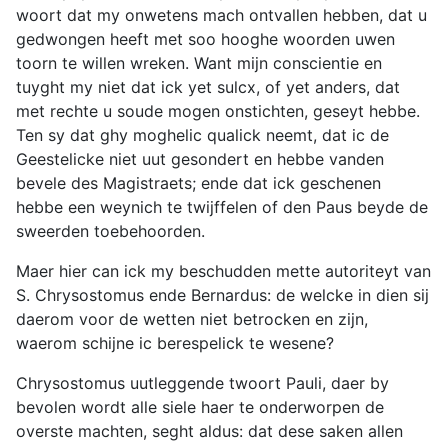
woort dat my onwetens mach ontvallen hebben, dat u
gedwongen heeft met soo hooghe woorden uwen
toorn te willen wreken. Want mijn conscientie en
tuyght my niet dat ick yet sulcx, of yet anders, dat
met rechte u soude mogen onstichten, geseyt hebbe.
Ten sy dat ghy moghelic qualick neemt, dat ic de
Geestelicke niet uut gesondert en hebbe vanden
bevele des Magistraets; ende dat ick geschenen
hebbe een weynich te twijffelen of den Paus beyde de
sweerden toebehoorden.
Maer hier can ick my beschudden mette autoriteyt van
S. Chrysostomus ende Bernardus: de welcke in dien sij
daerom voor de wetten niet betrocken en zijn,
waerom schijne ic berespelick te wesene?
Chrysostomus uutleggende twoort Pauli, daer by
bevolen wordt alle siele haer te onderworpen de
overste machten, seght aldus: dat dese saken allen