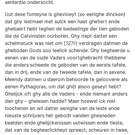
sententie ondersocht.
Uut dese fonteyne is ghevloeyt (so eenighe dincken)
dat ghy lestmael met sulck een haet ghetiert ende
ghebaert hebt teghen de bedeelinge der tien geboden
die de Calvinisten oorboren. Ghy riept dattet een
schelmstuck was niet om [
127r
] verdragen datmen de
gheboden Gods soo leelick schende. Ghy begheerde u
eenen van de oude Vaders voortghebracht thebbene
die anders scheede de geboden van de eerste tafele,
dan in drij, ende van de tweede tafele, dan in sevene.
Meendy datmen u daerom behoorde te geloovene als
eenen Pythagoras, om dat ghijt alsoo geseyt hebt?
Ghelijck oft ghy alle de Vaders - ende niemant anders
dan ghy - ghelesen hadde? Maer hoewel ick niet
loochenen en wil datter eenighe van de leste ende
nieuste schrijvers het gebodt vanden ghesneden
beelden ende ghelijckenissen uutwissen ende tleste,
dat van de begheerlickheyt spreect, scheuren in twee,