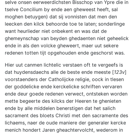
selve onsen eerweerdichsten Bisschop van Ypre die in
tselve Concilium by ende aen gheweest heeft, sal
moghen betuygen) dat sij vonnisten dat men den
leecken den kilck behoorde toe te laten; sonderlinge
want heurlieder niet onbekent en was dat de
ghemeynschap van beyden ghedaenten niet geheelick
ende in als den volcke gheweert, maer uut sekere
redenen totten tijt opgehouden ende geschorst was.
Hier uut canmen lichtelic verstaen oft te vergeefs is
dat huydensdaechs alle de beste ende meeste [
123v
]
voorstaenders der Catholijcke religie, oock in tlesen
der goddelicke ende kerckelicke schriften vervaren
ende deur goede redenen verwect, ontsteken worden
mette begeerte des kilcks der Heeren te ghenieten
ende by alle middelen benerstigen dat het salich
sacrament des bloets Christi met den sacramente des
lichaems, naer de oude maniere der generaler kercke
menich hondert Jaren gheachtervolcht, wederom in