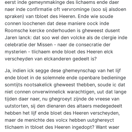
eerst inde gemeynmakinge des lichaems ende daer
naer inde confirmatie oft vervrominge (soo sij alsdoen
spraken) van tbloet des Heeren. Ende wie soude
connen loochenen dat dese maniere oock inde
Roomsche kercke onderhouden is gheweest dusent
Jaren lanck: dat soo wel den volcke als de clergie inde
celebratie der Missen - naer de consecratie der
mysterien - tlichaem ende bloet des Heeren elck
verscheyden van elckanderen gedeelt is?
Ja, indien ick segge dese ghemeynschap van het lijf
ende bloet in de solemnele ende openbare bedieninge
somtijts nootsakelick gheweest thebben, soude ic dat
niet connen onverwinnelick warachtigen, uut dat lange
tijden daer naer, nu ghegroeyt zijnde de vreese van
uutstorten, sij den dienaren des altaers medegedeelt
hebben het lijf ende bloet des Heeren verscheyden,
maer de menichte des volcx hebben uutghereyct
tlichaem in tbloet des Heeren ingedopt? Want waer