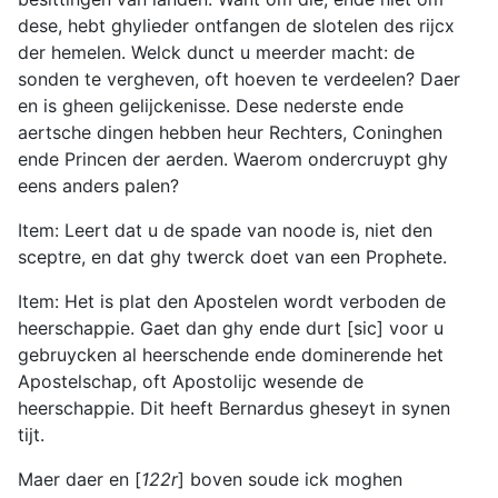
dese, hebt ghylieder ontfangen de slotelen des rijcx
der hemelen. Welck dunct u meerder macht: de
sonden te vergheven, oft hoeven te verdeelen? Daer
en is gheen gelijckenisse. Dese nederste ende
aertsche dingen hebben heur Rechters, Coninghen
ende Princen der aerden. Waerom ondercruypt ghy
eens anders palen?
Item: Leert dat u de spade van noode is, niet den
sceptre, en dat ghy twerck doet van een Prophete.
Item: Het is plat den Apostelen wordt verboden de
heerschappie. Gaet dan ghy ende durt [sic] voor u
gebruycken al heerschende ende dominerende het
Apostelschap, oft Apostolijc wesende de
heerschappie. Dit heeft Bernardus gheseyt in synen
tijt.
Maer daer en [
122r
] boven soude ick moghen