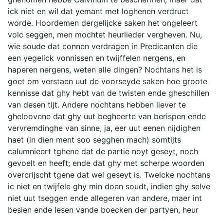
ick niet en wil dat yemant met loghenen verdruct
worde. Hoordemen dergelijcke saken het ongeleert
volc seggen, men mochtet heurlieder vergheven. Nu,
wie soude dat connen verdragen in Predicanten die
een yegelick vonnissen en twijffelen nergens, en
haperen nergens, weten alle dingen? Nochtans het is
goet om verstaen uut de voorseyde saken hoe groote
kennisse dat ghy hebt van de twisten ende gheschillen
van desen tijt. Andere nochtans hebben liever te
gheloovene dat ghy uut begheerte van berispen ende
vervremdinghe van sinne, ja, eer uut eenen nijdighen
haet (in dien ment soo segghen mach) somtijts
calumnieert tghene dat de partie noyt geseyt, noch
gevoelt en heeft; ende dat ghy met scherpe woorden
overcrijscht tgene dat wel geseyt is. Twelcke nochtans
ic niet en twijfele ghy min doen soudt, indien ghy selve
niet uut tseggen ende allegeren van andere, maer int
besien ende lesen vande boecken der partyen, heur