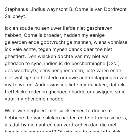
Stephanus Lindius weynscht B. Cornelis van Dordrecht
Salicheyt.
Ick en soude nu aen uwer liefde niet geschreven
hebben, Cornelis broeder, hadden my eenige
geleerden ende godtvruchtige mannen, wiens vonnisse
ick vele achte, tegen mynen danck daer toe niet
ghestiert. Den welcken dochte van my niet wel
ghedaen te syne, indien ic de bescherminghe [
120r
]
des waerheyts, eens aenghenomen, liete varen ende
niet wat tijts en bestede om uwe achterclappingen van
my te weren. Anderssins ick liete my duncken, dat ick
treffelicke redenen ghenoech hadde om swijgen, so ic
voor my ghenomen hadde.
Want wie begheert met sulck eenen te doene te
hebbene die van sulcken harden ende bitteren sinne is,
als dat hy niemant en can verdraghen dan die met
hem in als acoordeert? Of wie soude meer tot sulck