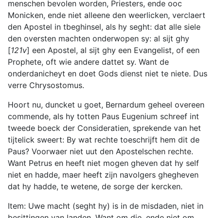
menschen bevolen worden, Priesters, ende ooc
Monicken, ende niet alleene den weerlicken, verclaert
den Apostel in tbeghinsel, als hy seght: dat alle siele
den oversten machten onderwopen sy: al sijt ghy
[
121v
] een Apostel, al sijt ghy een Evangelist, of een
Prophete, oft wie andere dattet sy. Want de
onderdanicheyt en doet Gods dienst niet te niete. Dus
verre Chrysostomus.
Hoort nu, duncket u goet, Bernardum geheel overeen
commende, als hy totten Paus Eugenium schreef int
tweede boeck der Consideratien, sprekende van het
tijtelick sweert: By wat rechte toeschrijft hem dit de
Paus? Voorwaer niet uut den Apostelschen rechte.
Want Petrus en heeft niet mogen gheven dat hy self
niet en hadde, maer heeft zijn navolgers ghegheven
dat hy hadde, te wetene, de sorge der kercken.
Item: Uwe macht (seght hy) is in de misdaden, niet in
besittingen van landen. Want om die, ende niet om