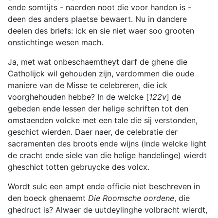
ende somtijts - naerden noot die voor handen is -
deen des anders plaetse bewaert. Nu in dandere
deelen des briefs: ick en sie niet waer soo grooten
onstichtinge wesen mach.
Ja, met wat onbeschaemtheyt darf de ghene die
Catholijck wil gehouden zijn, verdommen die oude
maniere van de Misse te celebreren, die ick
voorghehouden hebbe? In de welcke [
122v
] de
gebeden ende lessen der helige schriften tot den
omstaenden volcke met een tale die sij verstonden,
geschict wierden. Daer naer, de celebratie der
sacramenten des broots ende wijns (inde welcke light
de cracht ende siele van die helige handelinge) wierdt
gheschict totten gebruycke des volcx.
Wordt sulc een ampt ende officie niet beschreven in
den boeck ghenaemt
Die Roomsche oordene
, die
ghedruct is? Alwaer de uutdeylinghe volbracht wierdt,