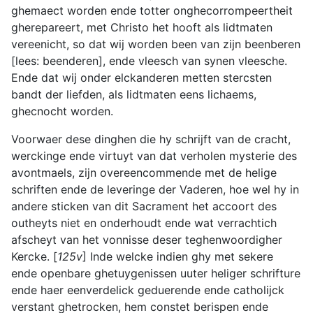
ghemaect worden ende totter onghecorrompeertheit
gherepareert, met Christo het hooft als lidtmaten
vereenicht, so dat wij worden been van zijn beenberen
[lees: beenderen], ende vleesch van synen vleesche.
Ende dat wij onder elckanderen metten stercsten
bandt der liefden, als lidtmaten eens lichaems,
ghecnocht worden.
Voorwaer dese dinghen die hy schrijft van de cracht,
werckinge ende virtuyt van dat verholen mysterie des
avontmaels, zijn overeencommende met de helige
schriften ende de leveringe der Vaderen, hoe wel hy in
andere sticken van dit Sacrament het accoort des
outheyts niet en onderhoudt ende wat verrachtich
afscheyt van het vonnisse deser teghenwoordigher
Kercke. [
125v
] Inde welcke indien ghy met sekere
ende openbare ghetuygenissen uuter heliger schrifture
ende haer eenverdelick geduerende ende catholijck
verstant ghetrocken, hem constet berispen ende