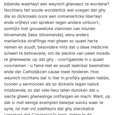
bijtende waerheyt een weynich ghenaect te wordene?
Nochtans het soude wonderlick wel voegen dat ghy
die so dickmaels oock een onmanierlicke liberteyt
ende vrijheyt van spreken tegen andere oirboort,
somtijts met grouwelicke vlammen van iniurien
blivemende [lees: blixemende], eens anders
manierlicke straffinge met gheen so quaet herte
nemen en soudt; besondere mits dat u dese medicine
scheen te behoevene, om de sieckte van uwen moede
te ghenesene: op dat ghy - voortgaende in u quaet
voornemen - u fame niet en soudt leelicker besmetten
ende der Catholijkcen cause meer hinderen. Hoe
weynich nochtans dat ic hier in profijts gedaen hebbe,
toonen u sermoonen als so dickwils tegen tselve
misdoende, so dat vele heur laten duncken dat u
siecte gheen ghenesinge ontfangen en mach. Want, op
dat ic met eenige exemplen bewijse sulcks waer te
syne, ist met vol ydelheyts dat ghy sterckelick
versekert dat Calvinn[sic]s leert, datter in de