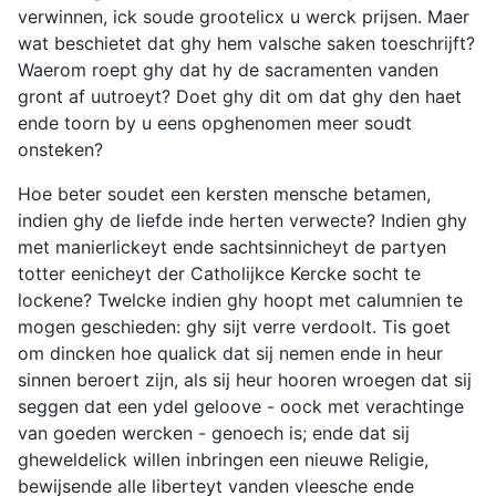
verwinnen, ick soude grootelicx u werck prijsen. Maer
wat beschietet dat ghy hem valsche saken toeschrijft?
Waerom roept ghy dat hy de sacramenten vanden
gront af uutroeyt? Doet ghy dit om dat ghy den haet
ende toorn by u eens opghenomen meer soudt
onsteken?
Hoe beter soudet een kersten mensche betamen,
indien ghy de liefde inde herten verwecte? Indien ghy
met manierlickeyt ende sachtsinnicheyt de partyen
totter eenicheyt der Catholijkce Kercke socht te
lockene? Twelcke indien ghy hoopt met calumnien te
mogen geschieden: ghy sijt verre verdoolt. Tis goet
om dincken hoe qualick dat sij nemen ende in heur
sinnen beroert zijn, als sij heur hooren wroegen dat sij
seggen dat een ydel geloove - oock met verachtinge
van goeden wercken - genoech is; ende dat sij
gheweldelick willen inbringen een nieuwe Religie,
bewijsende alle liberteyt vanden vleesche ende