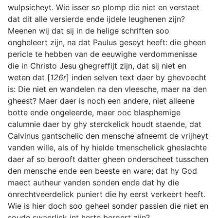
wulpsicheyt. Wie isser so plomp die niet en verstaet
dat dit alle versierde ende ijdele leughenen zijn?
Meenen wij dat sij in de helige schriften soo
ongheleert zijn, na dat Paulus geseyt heeft: die gheen
pericle te hebben van de eeuwighe verdommenisse
die in Christo Jesu ghegreffijt zijn, dat sij niet en
weten dat [
126r
] inden selven text daer by ghevoecht
is: Die niet en wandelen na den vleesche, maer na den
gheest? Maer daer is noch een andere, niet alleene
botte ende ongeleerde, maer ooc blasphemige
calumnie daer by ghy sterckelick houdt staende, dat
Calvinus gantschelic den mensche afneemt de vrijheyt
vanden wille, als of hy hielde tmenschelick gheslachte
daer af so berooft datter gheen onderscheet tusschen
den mensche ende een beeste en ware; dat hy God
maect autheur vanden sonden ende dat hy die
onrechtveerdelick puniert die hy eerst verkeert heeft.
Wie is hier doch soo geheel sonder passien die niet en
soude swaerlick int herte beroert zijn?