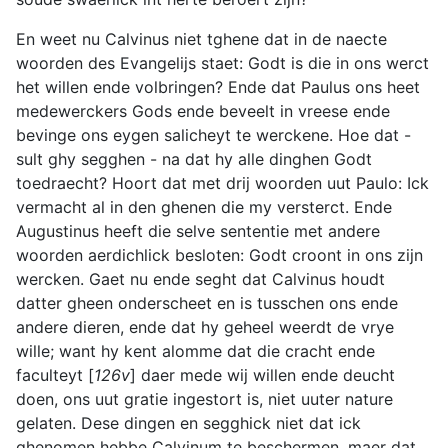
En weet nu Calvinus niet tghene dat in de naecte
woorden des Evangelijs staet: Godt is die in ons werct
het willen ende volbringen? Ende dat Paulus ons heet
medewerckers Gods ende beveelt in vreese ende
bevinge ons eygen salicheyt te werckene. Hoe dat -
sult ghy segghen - na dat hy alle dinghen Godt
toedraecht? Hoort dat met drij woorden uut Paulo: Ick
vermacht al in den ghenen die my versterct. Ende
Augustinus heeft die selve sententie met andere
woorden aerdichlick besloten: Godt croont in ons zijn
wercken. Gaet nu ende seght dat Calvinus houdt
datter gheen onderscheet en is tusschen ons ende
andere dieren, ende dat hy geheel weerdt de vrye
wille; want hy kent alomme dat die cracht ende
faculteyt [
126v
] daer mede wij willen ende deucht
doen, ons uut gratie ingestort is, niet uuter nature
gelaten. Dese dingen en segghick niet dat ick
ghenomen hebbe Calvinum te beschermen, maer dat