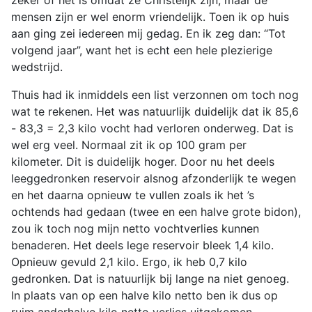
zeker of het is omdat ze Christelijk zijn, maar de
mensen zijn er wel enorm vriendelijk. Toen ik op huis
aan ging zei iedereen mij gedag. En ik zeg dan: “Tot
volgend jaar”, want het is echt een hele plezierige
wedstrijd.
Thuis had ik inmiddels een list verzonnen om toch nog
wat te rekenen. Het was natuurlijk duidelijk dat ik 85,6
- 83,3 = 2,3 kilo vocht had verloren onderweg. Dat is
wel erg veel. Normaal zit ik op 100 gram per
kilometer. Dit is duidelijk hoger. Door nu het deels
leeggedronken reservoir alsnog afzonderlijk te wegen
en het daarna opnieuw te vullen zoals ik het ’s
ochtends had gedaan (twee en een halve grote bidon),
zou ik toch nog mijn netto vochtverlies kunnen
benaderen. Het deels lege reservoir bleek 1,4 kilo.
Opnieuw gevuld 2,1 kilo. Ergo, ik heb 0,7 kilo
gedronken. Dat is natuurlijk bij lange na niet genoeg.
In plaats van op een halve kilo netto ben ik dus op