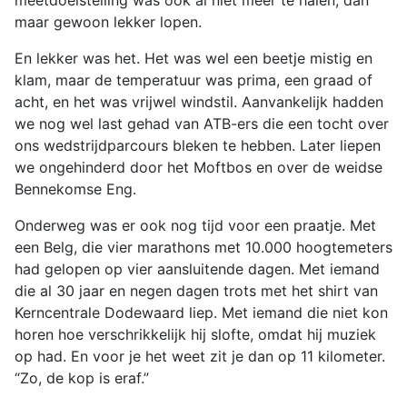
meetdoelstelling was ook al niet meer te halen, dan
maar gewoon lekker lopen.
En lekker was het. Het was wel een beetje mistig en
klam, maar de temperatuur was prima, een graad of
acht, en het was vrijwel windstil. Aanvankelijk hadden
we nog wel last gehad van ATB-ers die een tocht over
ons wedstrijdparcours bleken te hebben. Later liepen
we ongehinderd door het Moftbos en over de weidse
Bennekomse Eng.
Onderweg was er ook nog tijd voor een praatje. Met
een Belg, die vier marathons met 10.000 hoogtemeters
had gelopen op vier aansluitende dagen. Met iemand
die al 30 jaar en negen dagen trots met het shirt van
Kerncentrale Dodewaard liep. Met iemand die niet kon
horen hoe verschrikkelijk hij slofte, omdat hij muziek
op had. En voor je het weet zit je dan op 11 kilometer.
“Zo, de kop is eraf.”