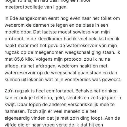
nogal fors is, en had daar nog een mooi
meetprotocolletje van liggen.
In Ede aangekomen eerst nog even naar het toilet om
wederom de darmen te legen en de blaas in een
moeite door. Dat laatste moest sowieso van mijn
protocol. In de kleedkamer had ik veel bekijks toen ik
naakt maar met het gevulde waterreservoir van mijn
rugzak op de meegenomen weegschaal ging staan. Ik
mat 85,6 kilo. Volgens mijn protocol zou ik nu na
afloop, na het afdrogen, wederom naakt en met
waterreservoir op de weegschaal gaan staan en dan
kunnen uitrekenen wat mijn vochtverlies was geweest.
Zo’n rugzak is heel comfortabel. Behalve het drinken
kan er ook je telefoon, geld, sleutels en zelfs je jack in
kwijt. Daar lopen de anderen verschrikkelijk mee te
hannesen. Toch zijn er veel mensen die het
eigenaardig vinden dat je met zo’n ding loopt. Aan de
vijfde die er naar vroeg vertelde ik dat hij een