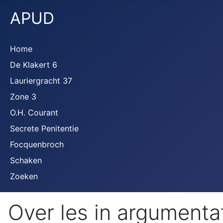
APUD
Home
De Klakert 6
Lauriergracht 37
Zone 3
O.H. Courant
Secrete Penitentie
Focquenbroch
Schaken
Zoeken
Over les in argumenta