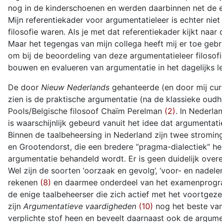
nog in de kinderschoenen en werden daarbinnen net de e
Mijn referentiekader voor argumentatieleer is echter niet
filosofie waren. Als je met dat referentiekader kijkt naar 
Maar het tegengas van mijn collega heeft mij er toe gebra
om bij de beoordeling van deze argumentatieleer filoso
bouwen en evalueren van argumentatie in het dagelijks lev
De door
Nieuw Nederlands
gehanteerde (en door mij cur
zien is de praktische argumentatie (na de klassieke oud
Pools/Belgische filosoof Chaïm Perelman
(2)
. In Nederla
is waarschijnlijk gebeurd vanuit het idee dat argumentat
Binnen de taalbeheersing in Nederland zijn twee stromin
en Grootendorst, die een bredere “pragma-dialectiek” 
argumentatie behandeld wordt. Er is geen duidelijk overe
Wel zijn de soorten ‘oorzaak en gevolg’, ‘voor- en nadele
rekenen
(8)
en daarmee onderdeel van het examenprogramm
de enige taalbeheerser die zich actief met het voortgeze
zijn
Argumentatieve vaardigheden
(10)
nog het beste va
verplichte stof heen en beveelt daarnaast ook de argume