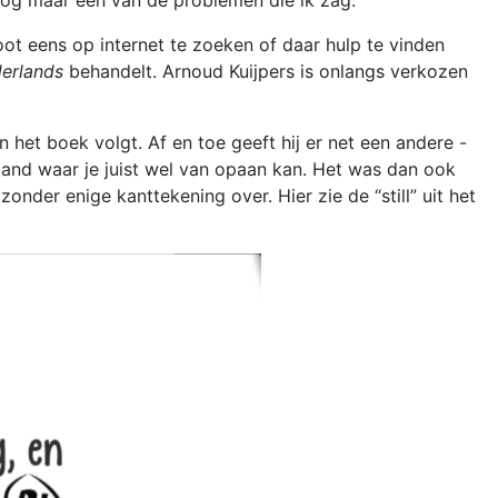
 nog maar één van de problemen die ik zag.
oot eens op internet te zoeken of daar hulp te vinden
erlands
behandelt. Arnoud Kuijpers is onlangs verkozen
an het boek volgt. Af en toe geeft hij er net een andere -
mand waar je juist wel van opaan kan. Het was dan ook
der enige kanttekening over. Hier zie de “still” uit het