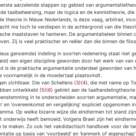
erste aarzelende stappen op gebied van argumentatietheor
 de taalbeheersing, maar de logica en de kennistheorie, die
de theorie in
Nieuw Nederlands
, is deze vaag, arbitrair, inc
cht me toch te verdiepen in de achtergrond van die theorie.
fische maatstaven te hanteren. De argumentatieleer binnen
en. Zij is veel praktischer en reëler dan die binnen de fil
ieus genoemde) indeling in soorten redenering staat niet g
heid) een eigen discipline geworden door het werk van van 
nd is de praktische argumentatie onderdeel geworden van h
ie voornamelijk in de moedertaal plaatsvindt.
gen zichtbaar. Die van Schellens
(3)
(4)
, die met name op T
hebben ontwikkeld
(5)
(6)
gelinkt aan de taalhandelingtheorie
enstemming in te onderscheiden soorten argumentatie, maar di
n’ en ‘overeenkomst en vergelijking’ expliciet opgenomen in
a. Op welke bizarre wijze die eindtermen tot stand zijn 
t onderwijs heeft bemoeid. Volgens Braet zijn het eindterme
n te maken. Zo ook het vakdidactisch handboek voor de t
ntatie op basis van ‘voorbeeld’ en ‘kenmerk of eigenschap’