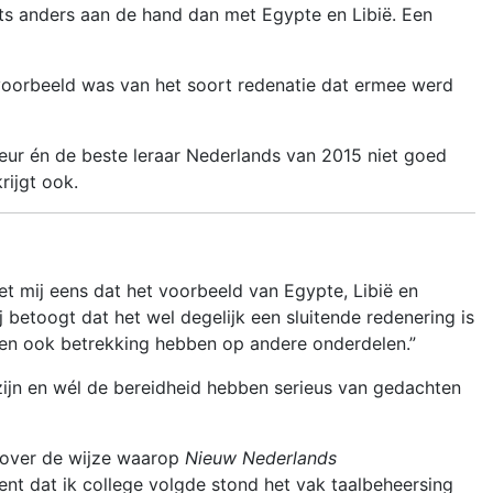
 iets anders aan de hand dan met Egypte en Libië. Een
d voorbeeld was van het soort redenatie dat ermee werd
eur én de beste leraar Nederlands van 2015 niet goed
rijgt ook.
et mij eens dat het voorbeeld van Egypte, Libië en
 betoogt dat het wel degelijk een sluitende redenering is
en ook betrekking hebben op andere onderdelen.”
ns zijn en wél de bereidheid hebben serieus van gedachten
f over de wijze waarop
Nieuw Nederlands
ent dat ik college volgde stond het vak taalbeheersing