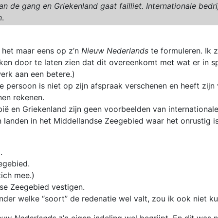
aan de gang en Griekenland gaat failliet. Internationale bedr
n
.
om het maar eens op z’n
Nieuw Nederlands
te formuleren. Ik 
 door te laten zien dat dit overeenkomt met wat er in spe
erk aan een betere.)
 persoon is niet op zijn afspraak verschenen en heeft zijn 
nen rekenen.
bië en Griekenland zijn geen voorbeelden van international
 landen in het Middellandse Zeegebied waar het onrustig is
.
egebied.
zich mee.)
dse Zeegebied vestigen.
nder welke “soort” de redenatie wel valt, zou ik ook niet 