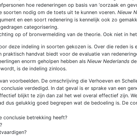
personen hoe redeneringen op basis van ‘oorzaak en gevolg’,
e soorten nodig om de toets uit te kunnen voeren.
Nieuw N
gument en een soort redenering is kennelijk ook zo gemakke
 gedragen categorisering.
chting op of bronvermelding van de theorie. Ook niet in het
or deze indeling in soorten gekozen is. Over die reden is e
n praktisch handvat biedt voor de evaluatie van redeneringe
e leerlingen enorm geholpen hebben als
Nieuw Nederlands
dez
ordt, is de indeling zinloos.
an voorbeelden. De omschrijving die Verhoeven en Schelle
onclusie verdedigd. In dat geval is er sprake van een gen
ectief blijkt te zijn dan zal het wel overal effectief zijn.
 had dus gelukkig goed begrepen wat de bedoeling is. De con
e conclusie betrekking heeft?
?
htvaardigen?