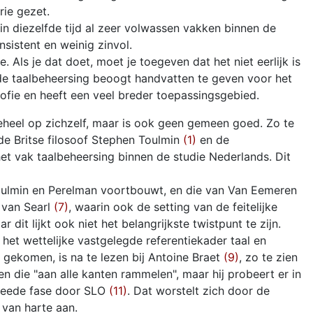
ie gezet.
 in diezelfde tijd al zeer volwassen vakken binnen de
onsistent en weinig zinvol.
 Als je dat doet, moet je toegeven dat het niet eerlijk is
 de taalbeheersing beoogt handvatten te geven voor het
osofie en heeft een veel breder toepassingsgebied.
eheel op zichzelf, maar is ook geen gemeen goed. Zo te
de Britse filosoof Stephen Toulmin
(1)
en de
et vak taalbeheersing binnen de studie Nederlands. Dit
oulmin en Perelman voortbouwt, en die van Van Eemeren
 van Searl
(7)
, waarin ook de setting van de feitelijke
t lijkt ook niet het belangrijkste twistpunt te zijn.
 het wettelijke vastgelegde referentiekader taal en
gekomen, is na te lezen bij Antoine Braet
(9)
, zo te zien
n die "aan alle kanten rammelen", maar hij probeert er in
weede fase door SLO
(11)
. Dat worstelt zich door de
 van harte aan.