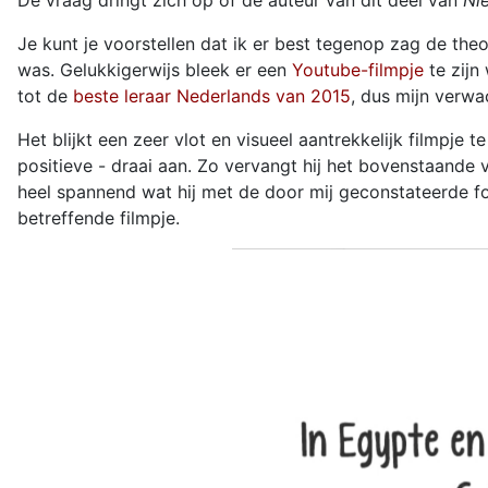
De vraag dringt zich op of de auteur van dit deel van
Ni
Je kunt je voorstellen dat ik er best tegenop zag de the
was. Gelukkigerwijs bleek er een
Youtube-filmpje
te zijn
tot de
beste leraar Nederlands van 2015
, dus mijn verw
Het blijkt een zeer vlot en visueel aantrekkelijk filmpje t
positieve - draai aan. Zo vervangt hij het bovenstaande
heel spannend wat hij met de door mij geconstateerde fou
betreffende filmpje.