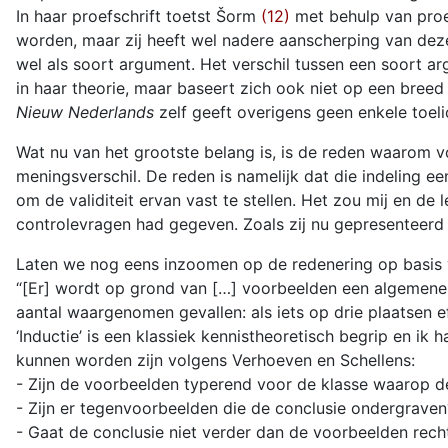
In haar proefschrift toetst Šorm
(12)
met behulp van proef
worden, maar zij heeft wel nadere aanscherping van dez
wel als soort argument. Het verschil tussen een soort ar
in haar theorie, maar baseert zich ook niet op een breed
Nieuw Nederlands
zelf geeft overigens geen enkele toeli
Wat nu van het grootste belang is, is de reden waarom vo
meningsverschil. De reden is namelijk dat die indeling ee
om de validiteit ervan vast te stellen. Het zou mij en d
controlevragen had gegeven. Zoals zij nu gepresenteerd w
Laten we nog eens inzoomen op de redenering op basis v
“[Er] wordt op grond van […] voorbeelden een algemene c
aantal waargenomen gevallen: als iets op drie plaatsen eff
‘Inductie’ is een klassiek kennistheoretisch begrip en ik
kunnen worden zijn volgens Verhoeven en Schellens:
- Zijn de voorbeelden typerend voor de klasse waarop d
- Zijn er tegenvoorbeelden die de conclusie ondergraven
- Gaat de conclusie niet verder dan de voorbeelden rec