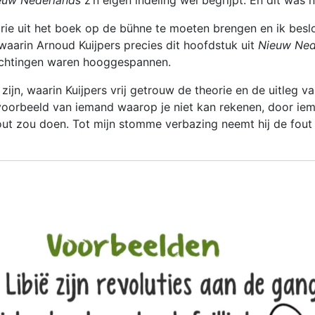
euw Nederlands
z’n eigen indeling wel begrijpt. En dit was
orie uit het boek op de bühne te moeten brengen en ik besl
 waarin Arnoud Kuijpers precies dit hoofdstuk uit
Nieuw Ned
achtingen waren hooggespannen.
e zijn, waarin Kuijpers vrij getrouw de theorie en de uitleg v
 voorbeeld van iemand waarop je niet kan rekenen, door ie
t zou doen. Tot mijn stomme verbazing neemt hij de fout zon