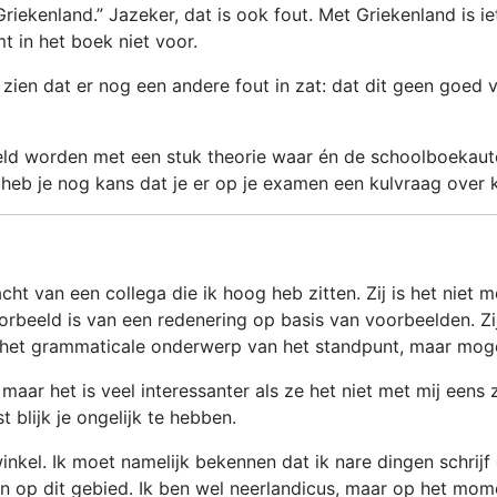
 Griekenland.” Jazeker, dat is ook fout. Met Griekenland is
t in het boek niet voor.
n zien dat er nog een andere fout in zat: dat dit geen goe
deld worden met een stuk theorie waar én de schoolboekaut
, heb je nog kans dat je er op je examen een kulvraag over k
 van een collega die ik hoog heb zitten. Zij is het niet m
rbeeld is van een redenering op basis van voorbeelden. Zij
 het grammaticale onderwerp van het standpunt, maar mog
n, maar het is veel interessanter als ze het niet met mij ee
t blijk je ongelijk te hebben.
winkel. Ik moet namelijk bekennen dat ik nare dingen schrij
jn op dit gebied. Ik ben wel neerlandicus, maar op het mom